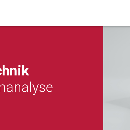
chnik
enanalyse