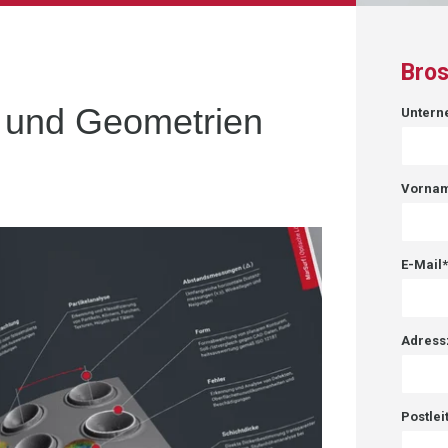
Bros
n und
Geometrien
Unter
Vorna
E-Mail
Adress
Postlei