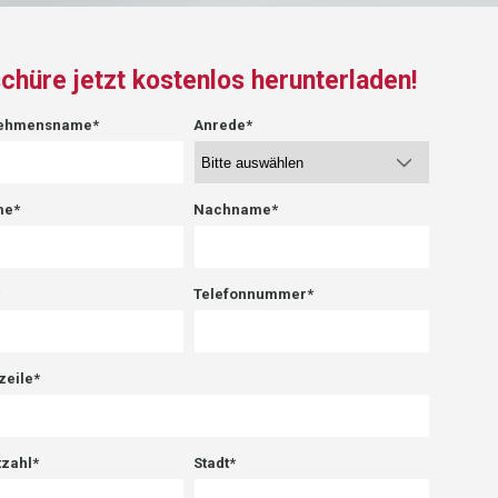
chüre jetzt kostenlos herunterladen!
nehmensname
*
Anrede
*
me
*
Nachname
*
*
Telefonnummer
*
zeile
*
tzahl
*
Stadt
*